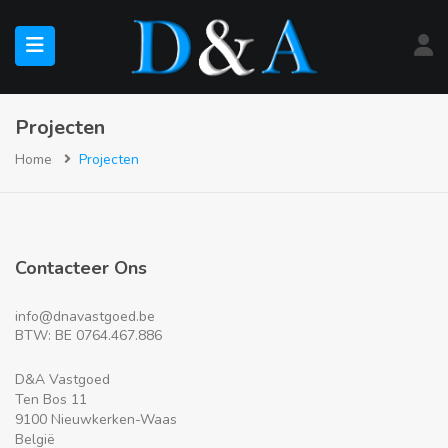
submenu (Te Koop)
Projecten
Home
Projecten
submenu (Te Huur)
Contacteer Ons
info@dnavastgoed.be
BTW: BE 0764.467.886
D&A Vastgoed
Ten Bos 11
9100 Nieuwkerken-Waas
België