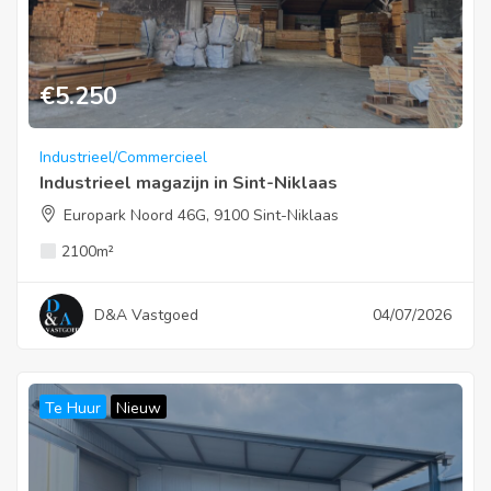
€
5.250
Industrieel/Commercieel
Industrieel magazijn in Sint-Niklaas
Europark Noord 46G, 9100 Sint-Niklaas
2100
m²
D&A Vastgoed
04/07/2026
Te Huur
Nieuw