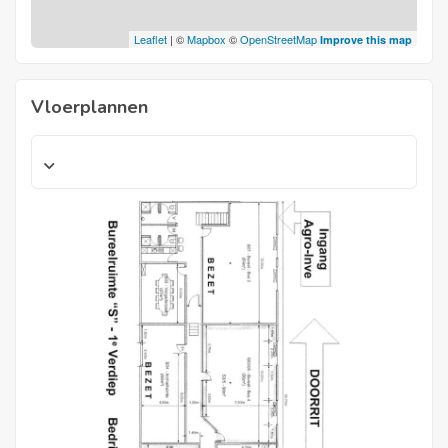
Leaflet
| ©
Mapbox
©
OpenStreetMap
Improve this map
Vloerplannen