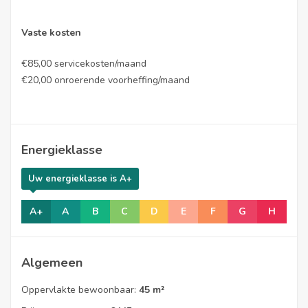
Vaste kosten
€85,00 servicekosten/maand
€20,00 onroerende voorheffing/maand
Energieklasse
Uw energieklasse is A+
A+
A
B
C
D
E
F
G
H
Algemeen
Oppervlakte bewoonbaar:
45 m²