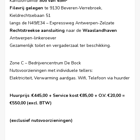
Kantoorruimte
S05 van 45m²
Filevrij gelegen
te 9130 Beveren-Verrebroek,
Kieldrechtsebaan 51
langs de N49/E34 – Expressweg Antwerpen-Zelzate
Rechtstreekse
aansluiting
naar de
Waaslandhaven
Antwerpen-linkeroever
Gezamenlijk toilet en vergaderzaal ter beschikking.
Zone C – Bedrijvencentrum De Bock
Nutsvoorzieningen met individuele tellers:
Elektriciteit, Verwarming aardgas. Wifi, Telefoon via huurder
Huurprijs :€445,00 + Service kost €85,00 + O.V. €20,00 =
€550,00 (excl. BTW)
(exclusief nutsvoorzieningen)