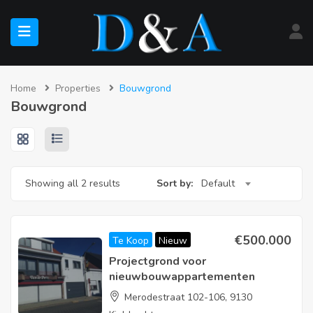
submenu (Te Koop)
Home
Properties
Bouwgrond
Bouwgrond
submenu (Te Huur)
Showing all 2 results
Sort by:
Default
€
500.000
Te Koop
Nieuw
Projectgrond voor
nieuwbouwappartementen
Merodestraat 102-106, 9130