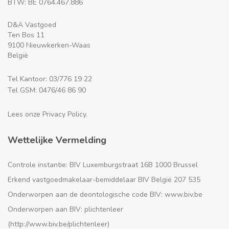
BTW: BE 0764.467.886
D&A Vastgoed
Ten Bos 11
9100 Nieuwkerken-Waas
België
Tel Kantoor: 03/776 19 22
Tel GSM: 0476/46 86 90
Lees onze Privacy Policy.
Wettelijke Vermelding
Controle instantie: BIV Luxemburgstraat 16B 1000 Brussel
Erkend vastgoedmakelaar-bemiddelaar BIV België 207 535
Onderworpen aan de deontologische code BIV: www.biv.be
Onderworpen aan BIV: plichtenleer
(http://www.biv.be/plichtenleer)