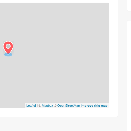
Leaflet
| ©
Mapbox
©
OpenStreetMap
Improve this map