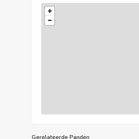
+
−
Gerelateerde Panden