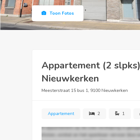
Toon Fotos
Appartement (2 slpks)
Nieuwkerken
Meesterstraat 15 bus 1, 9100 Nieuwkerken
Appartement
2
1
Dit appartement op de 1ste verdieping is gele
scholen, winkel en het openbaar vervoer (bus e