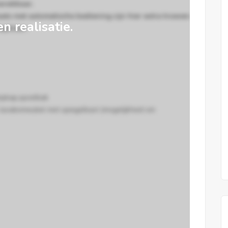
ereikbaar.
ts met automatische bediening zijn hier extra troeven.
en realisatie.
apklaar.
mpkap,spoelbak
 lavabomeubel met spiegelkast (mogelijkheid om