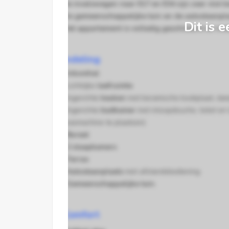
de invalswegen naar E17 en E34 zijn zeer vlot b
De gemeenschappelijke tuin en de autostaanplaa
Dit is e
Het appartement is volledig geschilderd en inst
Indeling
. Inkomhal
.
Lichtrijke
leefruimte
.
Ingerichte
keuken
met keramische kookplaat, da
.
Ingerichte
badkamer
met inloopdouche, toilet en
wasmachine te plaatsen)
. Bureel
. 2 slaapkamers
. Terras
.
Autostaanplaats
met afstandsbediening
.
Gemeenschappelijke tuin
.
Comfort