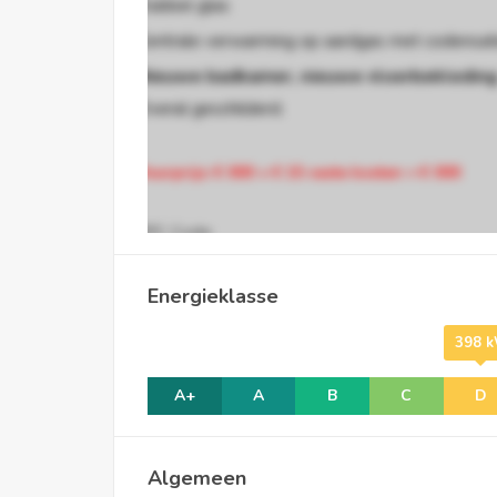
Dubbel glas
Centrale verwarming op aardgas met codensati
Nieuwe badkamer
, nieuwe vloerbekledin
Overal geschilderd.
Huurprijs: € 000 + € 15 vaste kosten = € 000
EPC Code
20220412-0002582556-RES-1
Energieklasse
Vaste kosten
398 k
€ 15
A+
A
B
C
D
Algemeen