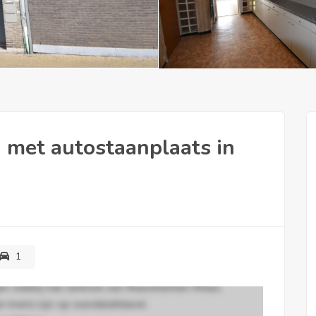
 met autostaanplaats in
1
gen vlakbij het centrum van Nieuwkerken-Waas,
n trein) zijn op wandelafstand,