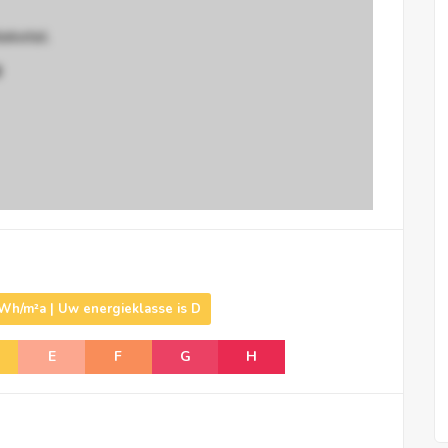
eketel.
g
Wh/m²a | Uw energieklasse is D
E
F
G
H