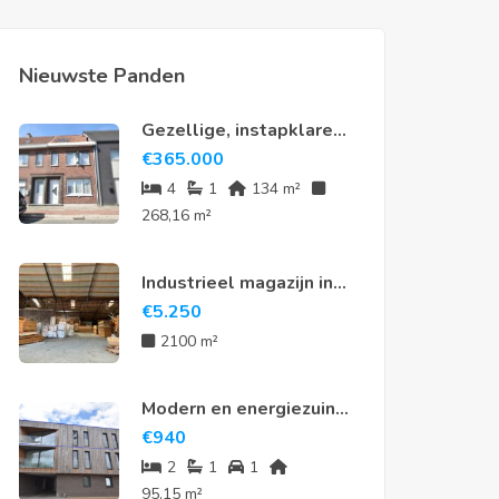
Nieuwste Panden
Gezellige, instapklare
rijwoning met 4
€
365.000
slaapkamers en tuin in
4
1
134 m²
hartje Meerdonk
268,16 m²
Industrieel magazijn in
Sint-Niklaas
€
5.250
2100 m²
Modern en energiezuinig
appartement te huur in
€
940
hartje Nieuwkerken-
2
1
1
Waas
95,15 m²