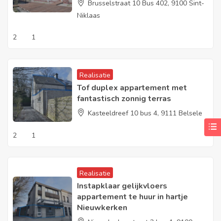
Brusselstraat 10 Bus 402, 9100 Sint-
Niklaas
2
1
Realisatie
Tof duplex appartement met
fantastisch zonnig terras
Kasteeldreef 10 bus 4, 9111 Belsele
2
1
Realisatie
Instapklaar gelijkvloers
appartement te huur in hartje
Nieuwkerken