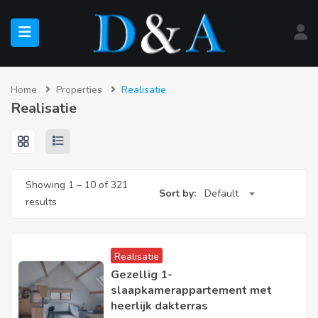
submenu (Te Koop)
Home
Properties
Realisatie
Realisatie
submenu (Te Huur)
Showing
1
–
10
of 321
Sort by:
Default
results
Realisatie
Gezellig 1-
slaapkamerappartement met
heerlijk dakterras