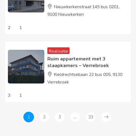
Nieuwkerkenstraat 145 bus 0201,
9100 Nieuwkerken
2
1
Realisatie
Ruim appartement met 3
slaapkamers – Verrebroek
Kieldrechtsebaan 22 bus 005, 9130
Verrebroek
3
1
1
2
3
…
33