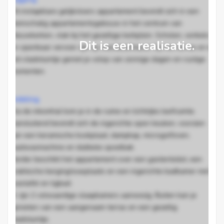
Dit instapklare gelijkvloers appartement bevindt zich in een
kleinschalig appartementsgebouw in het centrum van
Nieuwkerken, vlak bij het gezellige kerkplein. Scholen, winkels
Dit is een realisatie.
en openbaar vervoer zijn op wandelafstand. Op het terras en in
het stadstuintje geniet je volop van zonnige dagen en rustige
momenten.
Indeling
Via de inkomhal kom je in de ruime en lichtrijke leefruimte.
Aansluitend bevindt zich de ingerichte open keuken, voorzien
van een keramische kookplaat, dampkap, microgolfoven,
vaatwasmachine en dubbele spoelbak.
Verder beschikt het appartement over een gastentoilet, een
praktische berging/wasplaats en een ingerichte badkamer met
wastafel en ligbad.
Er zijn 2 volwaardige slaapkamers aanwezig. Buiten kan je
genieten van een aangenaam terras en een gezellig
stadstuintje.