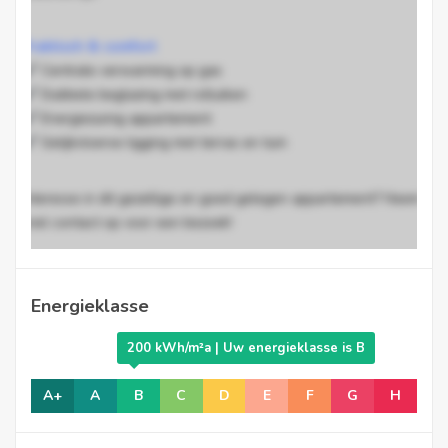
Praktisch & comfort
Centrale verwarming op gas
Dubbele beglazing met rolluiken
Energiezuinig appartement
Gelijkvloerse ligging met terras en tuin
Interesse in dit gezellige en goed gelegen appartement? Neem
snel contact op voor een bezoek!
EPC Code
Energieklasse
20260130-0003787749-RES-1
200 kWh/m²a | Uw energieklasse is B
Vaste kosten
A+
A
B
C
D
E
F
G
H
€0