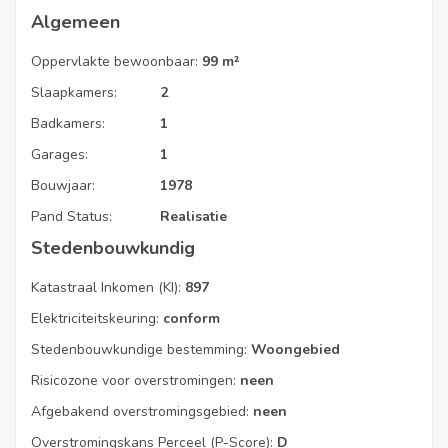
Algemeen
Oppervlakte bewoonbaar:
99 m²
Slaapkamers:
2
EPC Code
Badkamers:
1
20220622-0002628132-RES-1
Garages:
1
Bouwjaar:
1978
Pand Status:
Realisatie
Stedenbouwkundig
Katastraal Inkomen (KI):
897
Elektriciteitskeuring:
conform
Stedenbouwkundige bestemming:
Woongebied
Risicozone voor overstromingen:
neen
Afgebakend overstromingsgebied:
neen
Overstromingskans Perceel (P-Score):
D