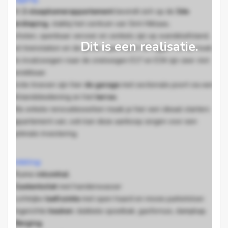
Dit
2-slaapkamerappartement
bevindt zich op de
3de
verdieping
, vlakbij het centrum van Sint-Niklaas,
scholen, openbaar vervoer en winkels zijn op wandelafstand,
Dit is een realisatie.
het treinstation en de grote supermarkt GB liggen om de hoek.
De invalswegen naar de snelwegen E17 en E34 zijn zeer vlot
bereikbaar.
Grote troeven zijn hier
de garage
met sectionale poort via een
afstandsbediening en het
terras
.
Mits enkele renovatiewerken maak je hier een ideaal starters
appartement van, ook kan deze aankoop zorgen voor een
optimale investering.
Indeling:
. Ruime
inkomhal
.
.
G
astentoilet
met handenwasser
.
Lichtrijke
leefruimte
met open haard en mooie parketvloer.
.
Ingerichte
keuken
: dubbele spoelbak, gasfornuis, dampkap.
. Berging
.