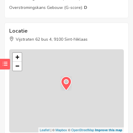
Overstromingskans Gebouw (G-score):
D
Locatie
Vijstraten 62 bus 4, 9100 Sint-Niklaas
+
−
Leaflet
| ©
Mapbox
©
OpenStreetMap
Improve this map