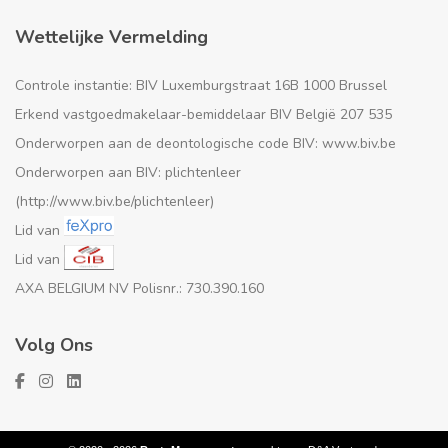
Wettelijke Vermelding
Controle instantie: BIV Luxemburgstraat 16B 1000 Brussel
Erkend vastgoedmakelaar-bemiddelaar BIV België 207 535
Onderworpen aan de deontologische code BIV: www.biv.be
Onderworpen aan BIV: plichtenleer
(http://www.biv.be/plichtenleer)
Lid van
Lid van
AXA BELGIUM NV Polisnr.: 730.390.160
Volg Ons