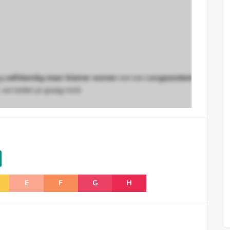
ag
zelfstandig maar kleiner wonen
met een
zorgassistent
 we leiden je graag rond.
EP16467/E001/D01/SD015
E
F
G
H