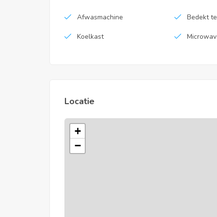
Afwasmachine
Bedekt te
Koelkast
Microwav
Locatie
+
−