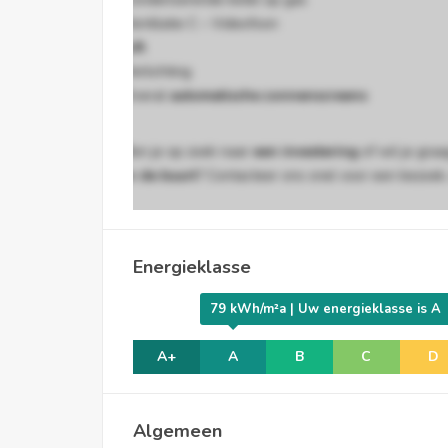
Ventilatie C – Videofoon
Lift
Verlichting
Overal
automatische zonnenscreens
Ben je op zoek naar
een investering
of wil je gra
in de buurt
? Contacteer ons snel voor een bezoek,
EPC: 78.97 kWh/m²jaar UC.: 46021-G-2013-928/
Energieklasse
EPC Code
79 kWh/m²a | Uw energieklasse is A
46021-g-2013-928/EP16467/E001/D01/SD015
A+
A
B
C
D
Algemeen