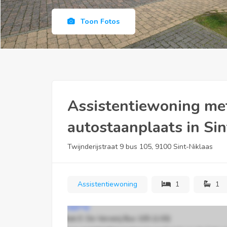
Toon Fotos
Assistentiewoning met
autostaanplaats in Sin
Twijnderijstraat 9 bus 105, 9100 Sint-Niklaas
Assistentiewoning
1
1
Ligging:
Blok E: De Ververij Bus 105 (1.03)