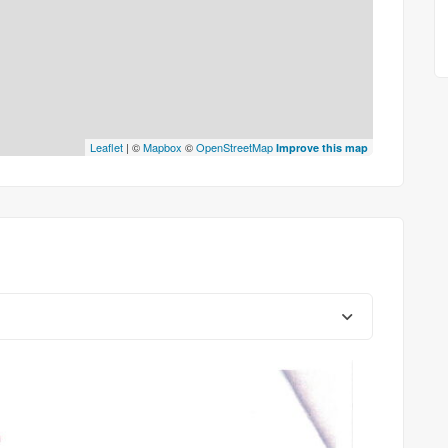
Leaflet
| ©
Mapbox
©
OpenStreetMap
Improve this map