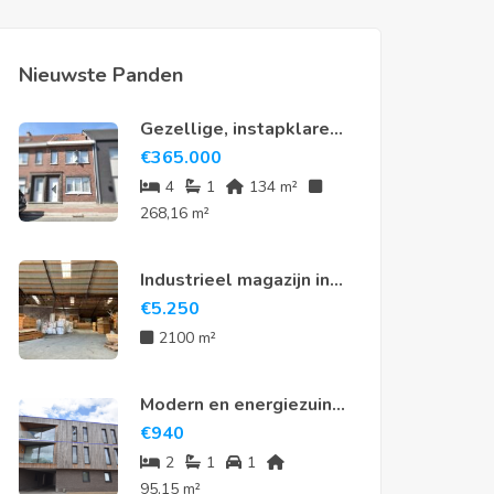
Nieuwste Panden
Gezellige, instapklare
rijwoning met 4
€
365.000
slaapkamers en tuin in
4
1
134 m²
hartje Meerdonk
268,16 m²
Industrieel magazijn in
Sint-Niklaas
€
5.250
2100 m²
Modern en energiezuinig
appartement te huur in
€
940
hartje Nieuwkerken-
2
1
1
Waas
95,15 m²