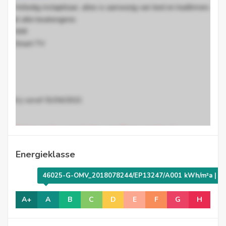
.
Volledig instapklaar, alles is aanwezig van bed en badlinnen,
tot alle keukengerei.
.
Wifi
.
Smart TV
Vrij vanaf 01/04/2022
Minimum huurperiode van 6 maanden /
verlengbaar per 3 maanden
Energieklasse
46025-G-OMV_2018078244/EP13247/A001 kWh/m²a | Uw 
A+
A
B
C
D
E
F
G
H
This fully furnished apartment with 2 bedrooms is located
in a small, quiet town.