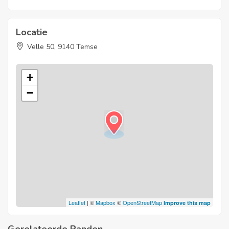
You are an expat looking for a luxury apartment, fully furnished
and equipped? Please don’t hesitate to contact us for a visit or
Locatie
more informations.
Velle 50, 9140 Temse
+
−
Leaflet
| ©
Mapbox
©
OpenStreetMap
Improve this map
Gerelateerde Panden