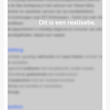
op de 2de verdieping in het centrum van Temse Velle.
Scholen en openbaar vervoer zijn op wandelafstand.
De invalswegen naar E17 (Antwerpen – Gent) zijn zeer vlot
Dit is een realisatie.
bereikbaar.
Het appartement is volledig uitgerust en voorzien van alle
benodigdheden, ideaal voor expats.
Indeling
:
.
Lichtrijke, gezellige
leefruimte
met
open keuken
voorzien van
alle toestellen.
.
Ingerichte
badkamer
met inloopdouche, lavabo meubel.
.
Afzonderlijk
gastentoilet
met handenwasser.
. 2 slaapkamers
met een tweepersoonsbed.
. Terras
met tuintafel en tuinstoelen
.
. Garage.
Comfort
: