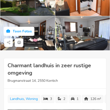
Toon Fotos
Charmant landhuis in zeer rustige
omgeving
Brugmanstraat 14, 2550 Kontich
Landhuis
,
Woning
3
2
1
126 m²
Deze eigendom werd gebouwd in houtskelet bouw en is