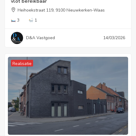
vlot bereikbaar
Heihoekstraat 119, 9100 Nieuwkerken-Waas
3
1
D&A Vastgoed
14/03/2026
Realisatie