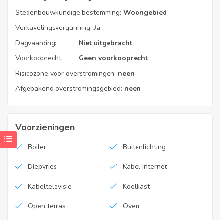
Stedenbouwkundige bestemming:
Woongebied
Verkavelingsvergunning:
Ja
Dagvaarding:
Niet uitgebracht
Voorkooprecht:
Geen voorkooprecht
Risicozone voor overstromingen:
neen
Afgebakend overstromingsgebied:
neen
Voorzieningen
Boiler
Buitenlichting
Diepvries
Kabel Internet
Kabeltelevisie
Koelkast
Open terras
Oven