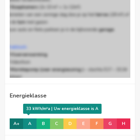
3 Slaapkamers
(2x 10 m² + 1x 12m²)
Genieten van een zonnige dag doe je op het
terras
(18 m²) of
in de
tuin
met gazon.
Jouw auto en fiets parkeer je in de bijhorende
garage
.
Praktisch:
*
Vloerverwarming
* Videofoon
*
Warmtepomp (zeer energiezuinig )
– slechts E17 – 33,34
kWh/m²
* Ventilatiesysteem D
Energieklasse
Prijs
: € + € garage + € vaste kosten =
€ /maand
.
33 kWh/m²a | Uw energieklasse is A
Ben je op zoek naar een ruim, energiezuinig appartement met
A+
A
B
C
D
E
F
G
H
tuin? Contacteer ons snel voor een bezoek, we leiden je graag
rond.