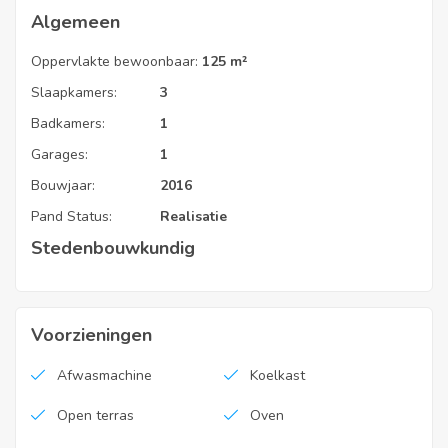
Algemeen
EPC Code
Oppervlakte bewoonbaar:
125 m²
46021-G-2016/779/EP17515/A001/D01/SD002
Slaapkamers:
3
Badkamers:
1
Vaste kosten
Garages:
1
€ 30
Bouwjaar:
2016
Pand Status:
Realisatie
Stedenbouwkundig
Voorzieningen
Afwasmachine
Koelkast
Open terras
Oven