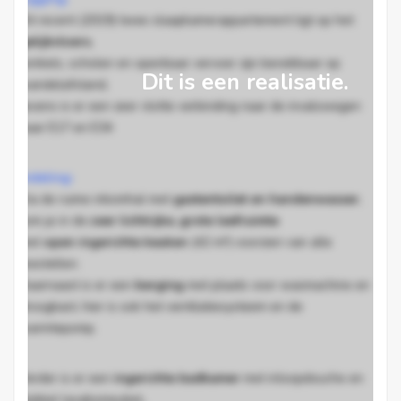
Dit recent (2019) twee slaapkamerappartement ligt op het
gelijkvloers
,
winkels, scholen en openbaar vervoer zijn bereikbaar op
Dit is een realisatie.
wandelafstand,
tevens is er een zeer vlotte verbinding naar de invalswegen
naar E17 en E34
Indeling:
Via de ruime inkomhal met
gastentoilet en handenwasser
,
kom je in de
zeer lichtrijke, grote leefruimte
met
open ingerichte keuken
(42 m²) voorzien van alle
toestellen.
Daarnaast is er een
berging
met plaats voor wasmachine en
droogkast, hier is ook het ventilatiesysteem en de
warmtepomp.
Verder is er een
ingerichte badkamer
met inloopdouche en
dubbel lavabomeubel
,