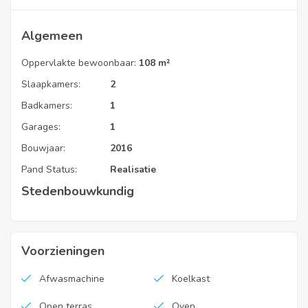
rond.
Algemeen
EPC Code
Oppervlakte bewoonbaar:
108 m²
46021-G-2016/779/EP17515/A001/D01/SD002
Slaapkamers:
2
Badkamers:
1
Vaste kosten
Garages:
1
€ 30
Bouwjaar:
2016
Pand Status:
Realisatie
Stedenbouwkundig
Voorzieningen
Afwasmachine
Koelkast
Open terras
Oven