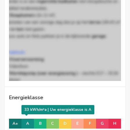
Verder is er een
ingerichte badkamer
met inloopdouche en
dubbel lavabomeubel
,
2 Slaapkamers
(2x 11 m²)
Genieten van een zonnige dag doe je op het
terras
(18 m²) of
in de
tuin
met gazon.
Jouw auto en fiets parkeer je in de bijhorende
garage
.
Praktisch:
*
Vloerverwarming
* Videofoon
*
Warmtepomp (zeer energiezuinig )
– slechts E17 – 33,34
kWh/m²
* Ventilatiesysteem D
Energieklasse
33 kWh/m²a | Uw energieklasse is A
Ben je op zoek naar een ruim, energiezuinig appartement met
A+
A
B
C
D
E
F
G
H
tuin? Contacteer ons snel voor een bezoek, we leiden je graag