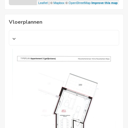
Leaflet
| ©
Mapbox
©
OpenStreetMap
Improve this map
Vloerplannen