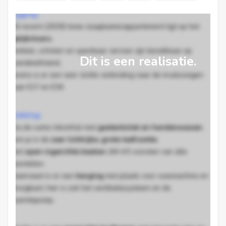
Ligging:
Dit recent (2019) twee slaapkamerappartement ligt op het
gelijkvloers
,
winkels, scholen en openbaar vervoer zijn bereikbaar op
Dit is een realisatie.
wandelafstand,
tevens is er een zeer vlotte verbinding naar de invalswegen
naar E17 en E34
Indeling:
Via de ruime inkomhal met
gastentoilet en handenwasser
,
kom je in de
zeer lichtrijke, grote leefruimte
met
open ingerichte keuken
(44 m²) voorzien van alle
toestellen.
Daarnaast is er een
berging
met plaats voor wasmachine en
droogkast, hier is ook het ventilatiesysteem en de
warmtepomp.