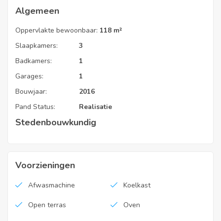
rond.
Algemeen
EPC Code
Oppervlakte bewoonbaar:
118 m²
Slaapkamers:
3
46021-G-2016/779/EP17515/A001/D01/SD002
Badkamers:
1
Vaste kosten
Garages:
1
Bouwjaar:
2016
€ 30
Pand Status:
Realisatie
Stedenbouwkundig
Voorzieningen
Afwasmachine
Koelkast
Open terras
Oven