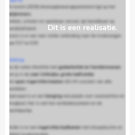
Dit recent (2019) drieslaapkamerappartement ligt op het
gelijkvloers
,
winkels, scholen en openbaar vervoer zijn bereikbaar op
Dit is een realisatie.
wandelafstand,
tevens is er een zeer vlotte verbinding naar de invalswegen
naar E17 en E34
Indeling:
Via de ruime inkomhal met
gastentoilet en handenwasser
,
kom je in de
zeer lichtrijke, grote leefruimte
met
open ingerichte keuken
(42 m²) voorzien van alle
toestellen.
Daarnaast is er een
berging
met plaats voor wasmachine en
droogkast, hier is ook het ventilatiesysteem en de
warmtepomp.
Verder is er een
ingerichte badkamer
met inloopdouche en
dubbel lavabomeubel
,