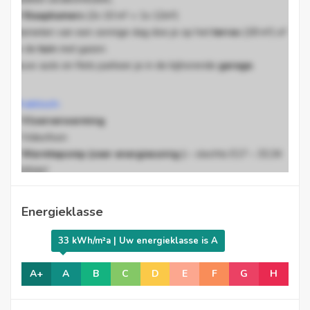
3 Slaapkamers
(2x 10 m² + 1x 12m²)
Genieten van een zonnige dag doe je op het
terras
(18 m²) of
in de
tuin
met gazon.
Jouw auto en fiets parkeer je in de bijhorende
garage
.
Praktisch:
*
Vloerverwarming
* Videofoon
*
Warmtepomp (zeer energiezuinig )
– slechts E17 – 33,34
kWh/m²
* Ventilatiesysteem D
Energieklasse
33 kWh/m²a | Uw energieklasse is A
Vrij vanaf 01/10/2023
A+
A
B
C
D
E
F
G
H
Ben je op zoek naar een ruim, energiezuinig appartement met
tuin? Contacteer ons snel voor een bezoek, we leiden je graag