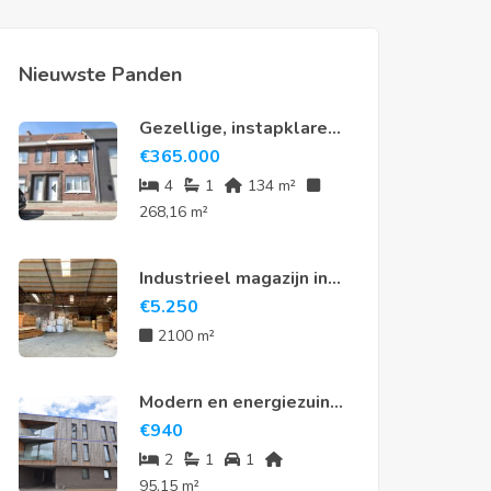
Nieuwste Panden
Gezellige, instapklare
rijwoning met 4
€
365.000
slaapkamers en tuin in
4
1
134 m²
hartje Meerdonk
268,16 m²
Industrieel magazijn in
Sint-Niklaas
€
5.250
2100 m²
Modern en energiezuinig
appartement te huur in
€
940
hartje Nieuwkerken-
2
1
1
Waas
95,15 m²