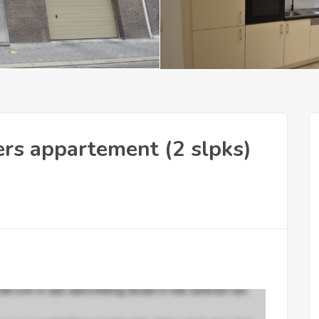
ers appartement (2 slpks)
dt zich in een
eenrichting straat
in het centrum van