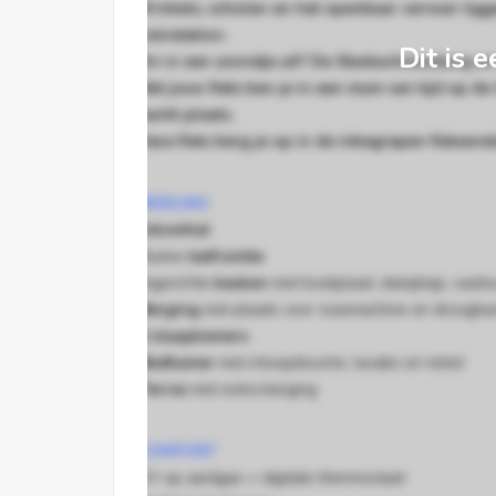
Winkels, scholen en het openbaar vervoer ligge
treinstation.
Dit is e
Zin in een avondje uit? De Stadsschouwburg en 
Met jouw fiets ben je in een mum van tijd op d
markt plaats.
Deze fiets berg je op in de inbegrepen fietsenst
INDELING
.
Inkomhal
.Ruime
leefruimte
.Ingerichte
keuken
met kookplaat, dampkap, vaatwa
.
Berging
met plaats voor wasmachine en droogka
.
2
slaapkamers
.
Badkamer
met inloopdouche, lavabo en toilet
.
Terras
met extra berging
COMFORT
.CV op aardgas + digitale thermostaat