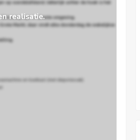
n op wandelafstand, letterlijk achter de hoek is het
en realisatie.
Siniscoop zijn in directe omgeving.
e Grote Markt, daar vindt elke donderdag de wekelijkse
alling.
smachine en koelkast (met diepvriesvak)
st