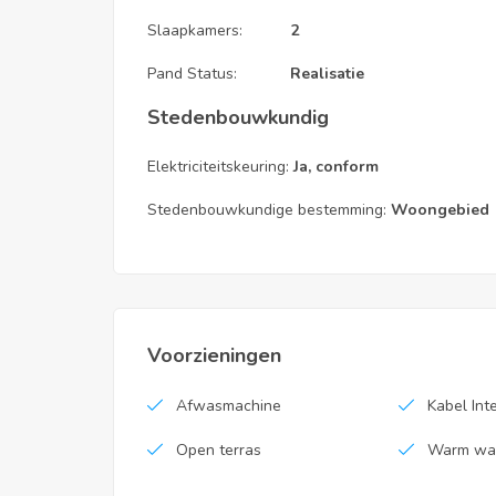
Slaapkamers:
2
Pand Status:
Realisatie
Stedenbouwkundig
Elektriciteitskeuring:
Ja, conform
EPC Code
Stedenbouwkundige bestemming:
Woongebied
20220903-0002667564-RES-1
Vaste kosten
geen
Voorzieningen
Afwasmachine
Kabel Int
Open terras
Warm wat