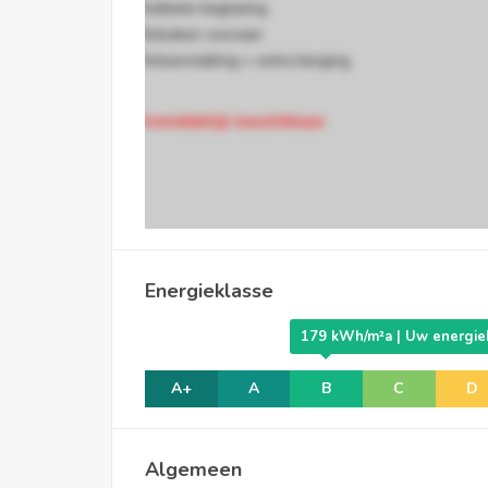
.Dubbele beglazing
.Rolluiken vooraan
.Fietsenstalling + extra berging
Onmiddellijk beschikbaar
Energieklasse
179 kWh/m²a | Uw energiek
A+
A
B
C
D
Algemeen