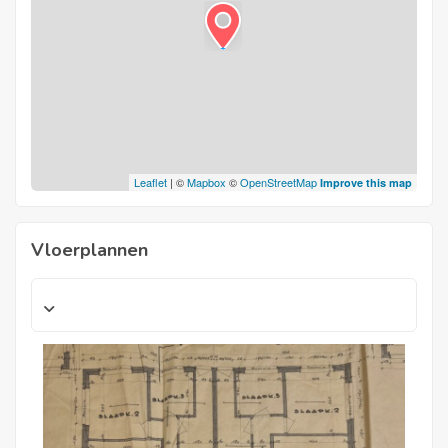
Leaflet
| ©
Mapbox
©
OpenStreetMap
Improve this map
Vloerplannen