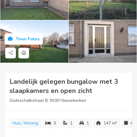
Toon Fotos
Landelijk gelegen bungalow met 3
slaapkamers en open zicht
Godsschalkstraat 8, 9100 Nieuwkerken
Huis
,
Woning
3
1
1
147 m²
47