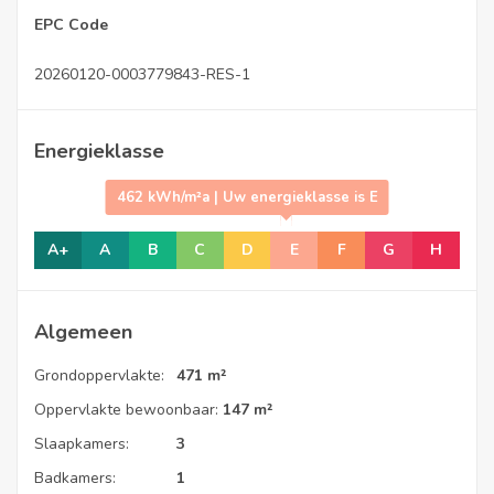
EPC Code
20260120-0003779843-RES-1
Energieklasse
462 kWh/m²a | Uw energieklasse is E
A+
A
B
C
D
E
F
G
H
Algemeen
Grondoppervlakte:
471 m²
Oppervlakte bewoonbaar:
147 m²
Slaapkamers:
3
Badkamers:
1