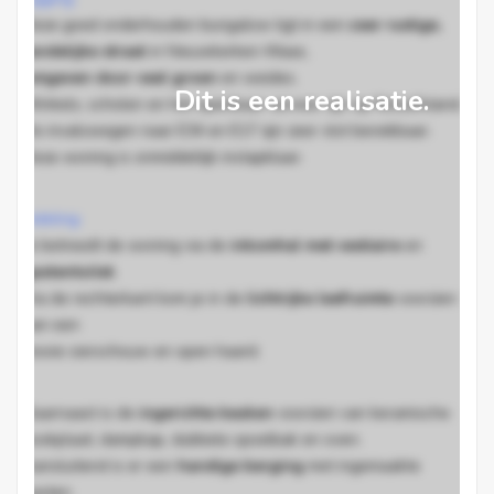
Deze goed onderhouden bungalow ligt in een
zeer rustige,
landelijke straat
in Nieuwkerken-Waas,
omgeven door veel groen
en weides.
Dit is een realisatie.
Winkels, scholen en het openbaar vervoer zijn op fietsafstand.
De invalswegen naar E34 en E17 zijn zeer vlot bereikbaar.
Deze woning is onmiddellijk instapklaar.
Indeling:
Je betreedt de woning via de
inkomhal met vestiaire
en
gastentoilet
.
Via de rechterkant kom je in de
lichtrijke leefruimte
voorzien
van een
mooie sierschouw en open haard.
Daarnaast is de
ingerichte keuken
voorzien van keramische
kookplaat, dampkap, dubbele spoelbak en oven.
Aansluitend is er een
handige berging
met ingemaakte
kasten.