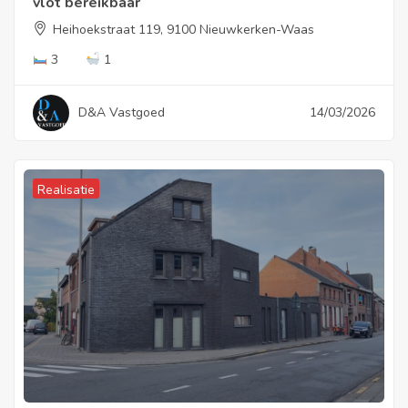
vlot bereikbaar
Heihoekstraat 119, 9100 Nieuwkerken-Waas
3
1
D&A Vastgoed
14/03/2026
Realisatie