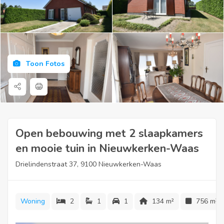
Toon Fotos
Open bebouwing met 2 slaapkamers
en mooie tuin in Nieuwkerken-Waas
Drielindenstraat 37, 9100 Nieuwkerken-Waas
Woning
2
1
1
134 m²
756 m²
Ligging: