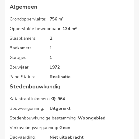
*
Volledig nieuw dak (2003)
met geïsoleerde zoldervloer
Algemeen
Grondoppervlakte:
756 m²
Ben je op zoek naar een zeer rustig gelegen woning met alles
Oppervlakte bewoonbaar:
134 m²
op het gelijkvloers? Contacteer ons snel voor een bezoek, we
leiden je graag rond.
Slaapkamers:
2
Badkamers:
1
Garages:
1
Bouwjaar:
1972
Pand Status:
Realisatie
Stedenbouwkundig
EPC Code
Katastraal Inkomen (KI):
964
20230627-0002930069-RES-1
Bouwvergunning:
Uitgereikt
Stedenbouwkundige bestemming:
Woongebied
Verkavelingsvergunning:
Geen
Dagvaarding:
Niet uitgebracht