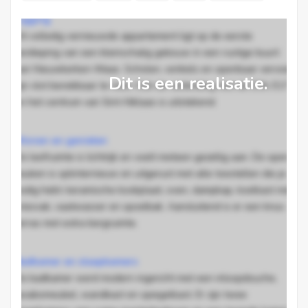
Ligging
Dit volledig vernieuwde appartement ligt op de eerste
verdieping van een kleinschalig gebouw in een rustige buurt
van Nieuwkerken-Waas. Scholen, winkels en openbaar vervoer
Dit is een realisatie.
zijn vlot bereikbaar te voet. Ook de verbinding met de E34, E17
en het centrum van Sint-Niklaas is uitstekend.
Wonen en genieten
De leefruimte is lichtrijk en voelt meteen gezellig aan. De open
keuken is splinternieuw en uitgerust met alle toestellen die je
nodig hebt: keramische kookplaat, oven, dampkap, koelkast met
vriesvak, vaatwasser en spoelbak. Aansluitend is er een knus
terras met extra bergruimte.
Badkamer en slaapkamers
De badkamer werd modern ingericht met een inloopdouche,
lavabomeubel, wandkast en spiegelkast. Er zijn twee