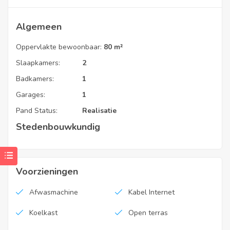
EPC Code
Algemeen
20210325-0002391678-RES-1
Oppervlakte bewoonbaar:
80 m²
Slaapkamers:
2
Vaste kosten
Badkamers:
1
0€ vaste kosten
Garages:
1
Pand Status:
Realisatie
Stedenbouwkundig
Voorzieningen
Afwasmachine
Kabel Internet
Koelkast
Open terras