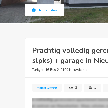
Toon Fotos
Prachtig volledig ger
slpks) + garage in Ni
Turkyen 16 Bus 2, 9100 Nieuwkerken
Appartement
2
1
volledig
Dit
gerenoveerd appartement bevindt
het centrum van Nieuwkerken- Waas,
scholen, 