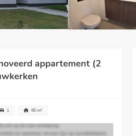
enoveerd appartement (2
euwkerken
1
80 m²
 zich op de 1ste verdieping,
winkels en openbaar vervoer zijn op wandelafstand,