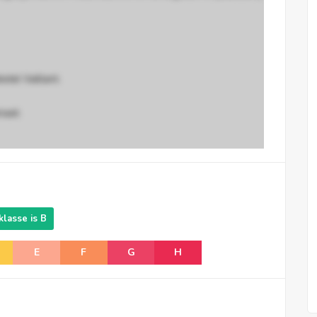
tel Vaillant.
naat.
lasse is B
E
F
G
H