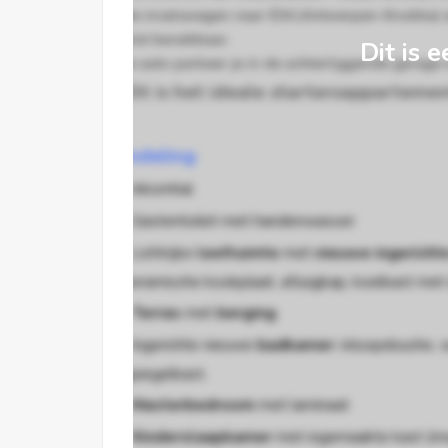
de invalswegen naar E34 (Antwerpen-Knokke) en
vlot bereikbaar.
Dit is e
Je auto parkeer je in de achterliggende garage 
Dit is het ideale startersappartemen
Indeling
.
I
n
komhal
.
Gastentoilet
met handenwasser
.
Lichtrijke
leefruimte
met
nieuwe ingericht
keramische kookplaat, afzuigkap, koelkast met 
.
Terras
met
berging
.
Ingerichte nieuwe
badkamer
: inloopdouche,
spiegelkast.
.
Masterbedroom
met laminaat
.
Kinderslaapkamer
met ingemaakte kast (mo