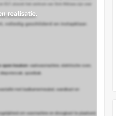
 E17, alsook het centrum van Sint-Niklaas zijn zeer
en realisatie.
met sectionale poort.
t, volledig geschilderd en instapklaar.
e open keuken
: vaatwasmachine, elektrische oven,
diepvriesvak, spoelbak.
 wastafel met badkamermeubel, wandkast en
gelijkheid om wasmachine en droogkast te plaatsen)