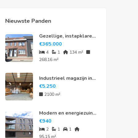
Nieuwste Panden
Gezellige, instapklare
rijwoning met 4
€
365.000
slaapkamers en tuin in
4
1
134 m²
hartje Meerdonk
268,16 m²
Industrieel magazijn in
Sint-Niklaas
€
5.250
2100 m²
Modern en energiezuinig
appartement te huur in
€
940
hartje Nieuwkerken-
2
1
1
Waas
95,15 m²