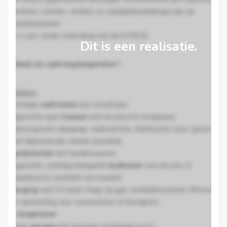
centrum, scholen, winkels en vrijetijdsbestedingen.zijn op
wandelafstand.
Er is een vlotte verbinding met de E17/E34.
Dit is een realisatie.
Ideaal als opbrengsteigendom !
Indeling
:
Lichtrijke
leefruimte
met schuifraam
ingerichte open
keuken
met keramische kookplaat,
telescopische dampkap, vaatmachine, elektrische oven, ijskast
met diepvriesvak, enkele spoelbak.
gastentoilet
met handenwasser
ingerichte, volledig betegelde
badkamer
met douche (2
klapdeuren), wastafel met meubel.
berging
met CV-ketel ‘Atag’ op gas, ventilatiesysteem ‘Renson’
en aansluiting voor wasmachine of droogkast.
1
slaapkamer
ruime
garage
met manuele sectionale poort