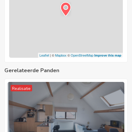
Leaflet
| ©
Mapbox
©
OpenStreetMap
Improve this map
Gerelateerde Panden
Realisatie