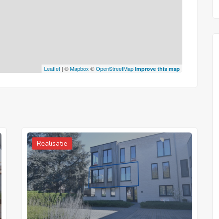
Leaflet
| ©
Mapbox
©
OpenStreetMap
Improve this map
Realisatie