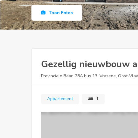
Toon Fotos
Gezellig nieuwbouw a
Provinciale Baan 28A bus 13. Vrasene, Oost-Vla
Appartement
1
Mooi appartement met 1 slaapkamer, zonnig terras