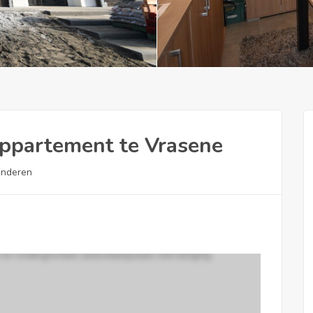
ppartement te Vrasene
anderen
 en ondergrondse autostaanplaats met berging.