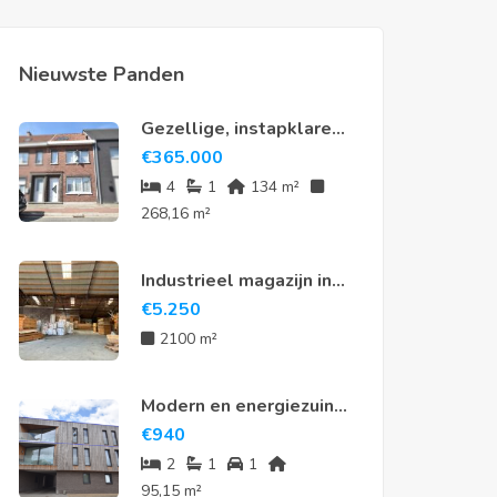
Nieuwste Panden
Gezellige, instapklare
rijwoning met 4
€
365.000
slaapkamers en tuin in
4
1
134 m²
hartje Meerdonk
268,16 m²
Industrieel magazijn in
Sint-Niklaas
€
5.250
2100 m²
Modern en energiezuinig
appartement te huur in
€
940
hartje Nieuwkerken-
2
1
1
Waas
95,15 m²