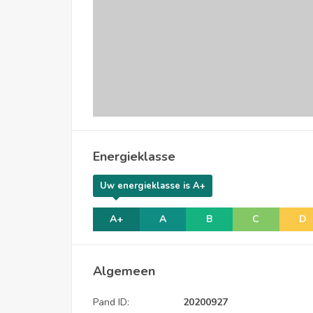
Energieklasse
Uw energieklasse is A+
A+
A
B
C
D
Algemeen
Pand ID:
20200927