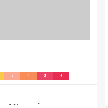
E
F
G
H
Kamers:
9