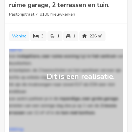
ruime garage, 2 terrassen en tuin.
Pastorijstraat 7, 9100 Nieuwkerken
Woning
3
1
1
226 m²
Ligging:
Deze
instapklare, zeer ruime woning
ligt
in het centrum
van
Nieuwkerken,
het kerkplein, de 2 basisscholen en het openbaar vervoer zijn
Dit is een realisatie.
slechts op enkele stappen verwijderd.
Ook zijn de invalswegen naar zowel E17 als E34 zeer vlot
bereikbaar.
Jouw auto’s parkeer je in de
inpandige, zeer grote garage
.
Genieten van een zonnige dag doe je op 1 van de
2 mooie
terrassen
van 11 m² of in de
tuin met tuinhuis
.
Indeling: