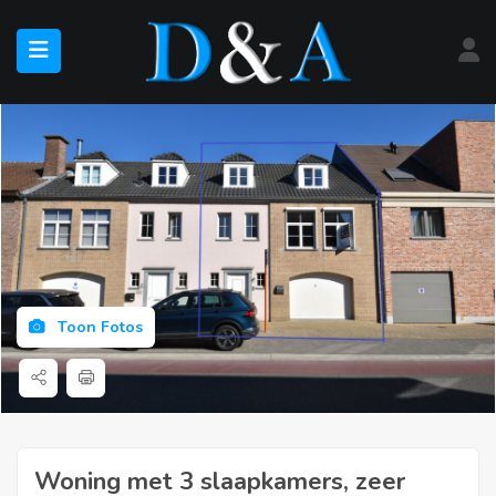
submenu (Te Koop)
submenu (Te Huur)
Toon Fotos
Woning met 3 slaapkamers, zeer