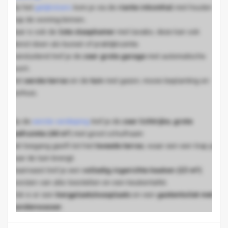
Op het
gelijkvloers
kom je via de
riante inkomhal
met houten
trap de woning binnen,
daar is ook de
1ste slaapkamer
met lavabo, deze kan ook
dienst doen als bureel of praktijkruimte.
Aansluitend tref je de
zeer grote garage
met automatische
poort.
Het
eerste terras
en de
tuin
met gazon, mooie beplanting en
tuinhuis.
Op de
eerste verdieping
tref je de
zeer lichtrijke, grote
leefruimte (44 m²
) met groot schuifraam
dat toegang geeft
tot het
tweede terras
, waar een een trap je
naar de tuin brengt.
Daarnaast tref je een
volledig ingerichte keuken (13 m²)
voorzien van alle toestellen en een keukentafel.
Ook is er een
bergplaats/wasplaats
en een
gastentoilet met
handenwasser
.