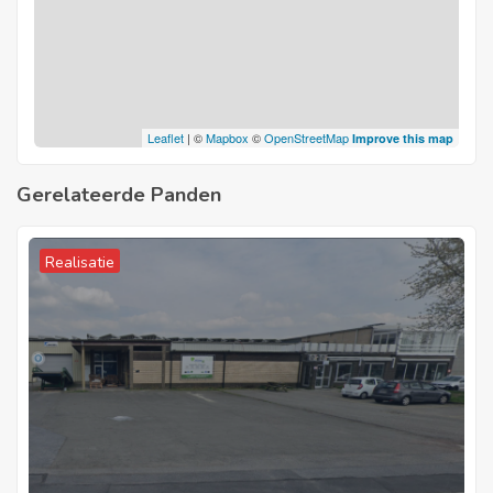
20230824-0002970350-RES-1
Leaflet
| ©
Mapbox
©
OpenStreetMap
Improve this map
Gerelateerde Panden
Realisatie