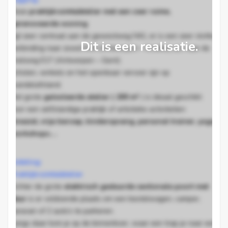
Deze
praktijkruimte/atelier met een zeer ruime,
gerenoveerde woning
ligt zeer centraal aan de gewestweg N41, er is een zeer vlotte
Dit is een realisatie.
verbinding naar zowel E34 (Antwerpen – Knokke) als naar de
snelweg E17 (Antwerpen – Gent)
scholen, winkels en het openbaar vervoer zijn op
wandelafstand.
Het grote
geïsoleerde atelier ( 200 m²
) is ideaal geschikt
voor een zelfstandige praktijk of artistieke activiteiten:
kinesist, vrije beroep, kinderopvang, personal trainer, yoga,
workshops….
Indeling:
Praktijkruimte/atelier
Achter de grote
elektrisch gestuurde sectionale poort met
deur
is er voldoende plaats om een bestelwagen, camper,
caravan of 2 auto’s te parkeren.
Langs daar kom je op de binnenkoer, waar een trap je naar een