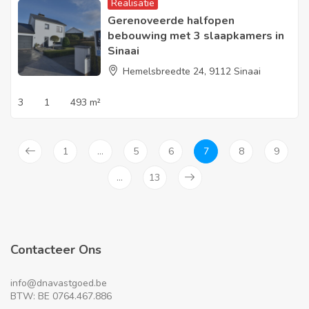
Realisatie
Gerenoveerde halfopen
bebouwing met 3 slaapkamers in
Sinaai
Hemelsbreedte 24, 9112 Sinaai
3
1
493 m²
1
…
5
6
7
8
9
…
13
Contacteer Ons
info@dnavastgoed.be
BTW: BE 0764.467.886