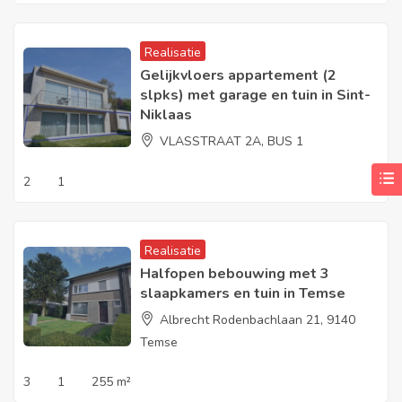
Realisatie
Gelijkvloers appartement (2
slpks) met garage en tuin in Sint-
Niklaas
VLASSTRAAT 2A, BUS 1
2
1
Realisatie
Halfopen bebouwing met 3
slaapkamers en tuin in Temse
Albrecht Rodenbachlaan 21, 9140
Temse
3
1
255 m²