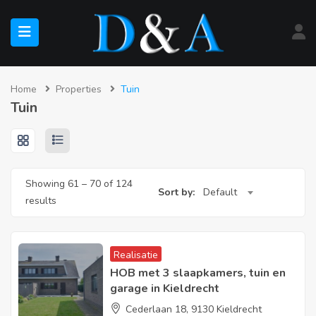
submenu (Te Koop)
Home
Properties
Tuin
Tuin
submenu (Te Huur)
Showing
61
–
70
of 124
Sort by:
Default
results
Realisatie
HOB met 3 slaapkamers, tuin en
garage in Kieldrecht
Cederlaan 18, 9130 Kieldrecht