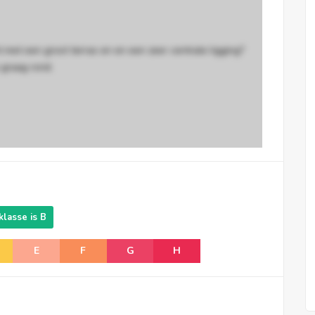
 met een groot terras en en een zeer centrale ligging?
 graag rond.
lasse is B
E
F
G
H