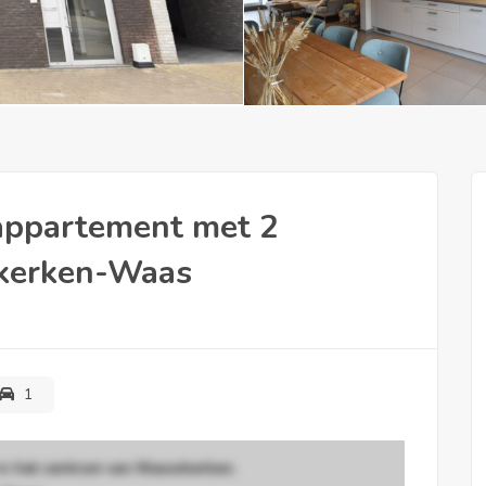
 appartement met 2
wkerken-Waas
1
in het centrum van Nieuwkerken
,