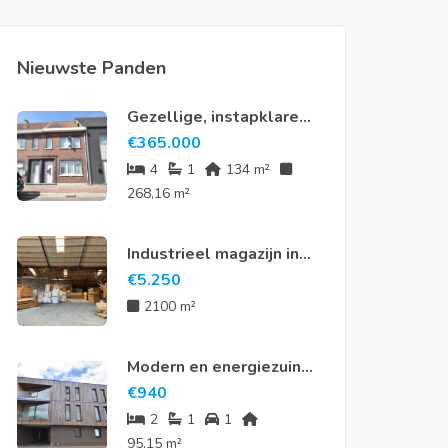
Nieuwste Panden
Gezellige, instapklare
rijwoning met 4
€
365.000
slaapkamers en tuin in
4
1
134 m²
hartje Meerdonk
268,16 m²
Industrieel magazijn in
Sint-Niklaas
€
5.250
2100 m²
Modern en energiezuinig
appartement te huur in
€
940
hartje Nieuwkerken-
2
1
1
Waas
95,15 m²