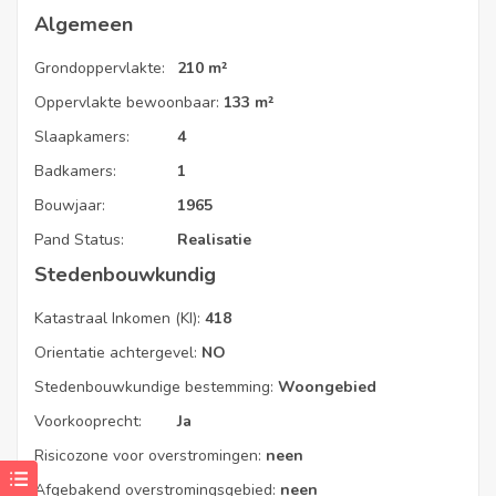
Algemeen
* Ledverlichting
* Nieuwe keuken en badkamer
Grondoppervlakte:
210 m²
Instapklaar, volledig
geschilderd
*
Oppervlakte bewoonbaar:
133 m²
* Overal nieuwe vloeren
Slaapkamers:
4
Badkamers:
1
Ben je op zoek naar
een ruime, instapklare gezinswoning
met
een zeer centrale ligging
? Contacteer ons snel voor een
Bouwjaar:
1965
bezoek, we leiden je graag rond.
Pand Status:
Realisatie
Stedenbouwkundig
Katastraal Inkomen (KI):
418
Orientatie achtergevel:
NO
Stedenbouwkundige bestemming:
Woongebied
Voorkooprecht:
Ja
Risicozone voor overstromingen:
neen
EPC Code
Afgebakend overstromingsgebied:
neen