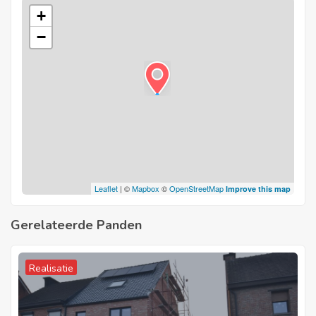
+
−
Leaflet
| ©
Mapbox
©
OpenStreetMap
Improve this map
Gerelateerde Panden
Realisatie