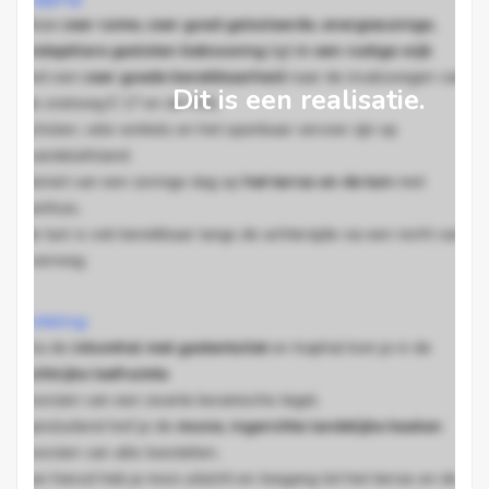
Deze
zeer ruime, zeer goed geïsoleerde, energiezuinige,
instapklare gesloten bebouwing
ligt
in een rustige wijk
met een
zeer goede bereikbaarheid
naar de invalswegen van
Dit is een realisatie.
de snelweg E 17 en de N16,
scholen, vele winkels en het openbaar vervoer zijn op
wandelafstand.
Geniet van een zonnige dag op
het
terras en de tuin
met
tuinhuis,
de tuin is ook bereikbaar langs de achterzijde via een recht van
overweg.
Indeling:
Via de
inkomhal met gastentoilet
en traphal kom je in de
lichtrijke leefruimte
voorzien van een zwarte keramische tegel,
aansluitend tref je de
mooie, ingerichte landelijke keuken
voorzien van alle toestellen,
van hieruit heb je mooi uitzicht en toegang tot het terras en de