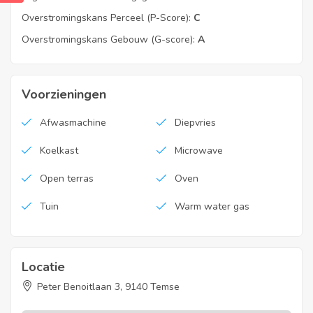
20231019-0003017135-RES-1
Overstromingskans Perceel (P-Score):
C
Overstromingskans Gebouw (G-score):
A
Voorzieningen
Afwasmachine
Diepvries
Koelkast
Microwave
Open terras
Oven
Tuin
Warm water gas
Locatie
Peter Benoitlaan 3, 9140 Temse