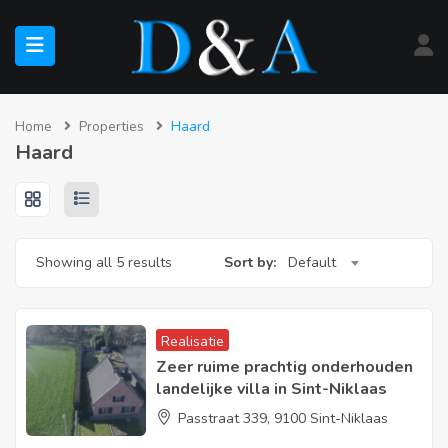
submenu (Te Koop)
Home
Properties
Haard
Haard
submenu (Te Huur)
Showing all 5 results
Sort by:
Default
Realisatie
Zeer ruime prachtig onderhouden
landelijke villa in Sint-Niklaas
Passtraat 339, 9100 Sint-Niklaas