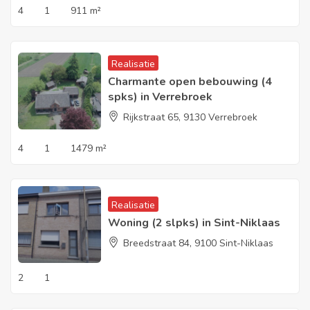
4
1
911 m²
Realisatie
Charmante open bebouwing (4
spks) in Verrebroek
Rijkstraat 65, 9130 Verrebroek
4
1
1479 m²
Realisatie
Woning (2 slpks) in Sint-Niklaas
Breedstraat 84, 9100 Sint-Niklaas
2
1