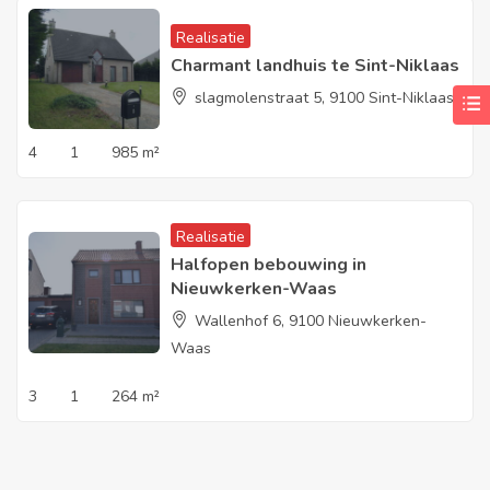
Realisatie
Charmant landhuis te Sint-Niklaas
slagmolenstraat 5, 9100 Sint-Niklaas
4
1
985 m²
Realisatie
Halfopen bebouwing in
Nieuwkerken-Waas
Wallenhof 6, 9100 Nieuwkerken-
Waas
3
1
264 m²