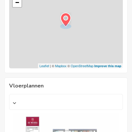
−
Leaflet
| ©
Mapbox
©
OpenStreetMap
Improve this map
Vloerplannen