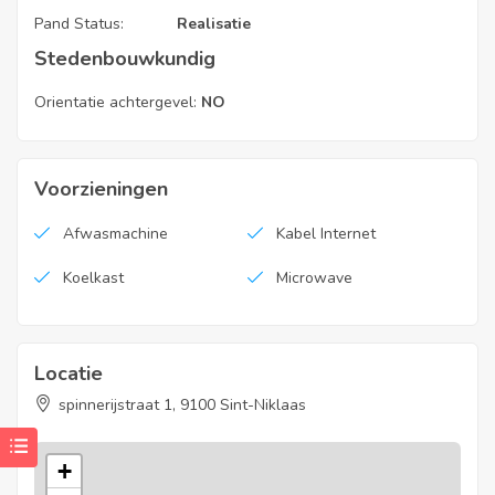
Pand Status:
Realisatie
Stedenbouwkundig
EPC:
59,90 kWh/m²jaar EPB.: 46021-G-2016-
474/EP17251/O226/D01/SD037
Orientatie achtergevel:
NO
autostaanplaats N°5
Voorzieningen
EPC Code
Afwasmachine
Kabel Internet
46021-G-2016-474/EP17251/O226/D01/SD030
Koelkast
Microwave
Locatie
spinnerijstraat 1, 9100 Sint-Niklaas
+