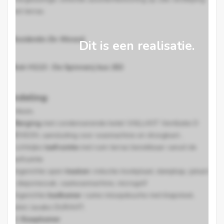
met terras.
Residentie De Weverij
Dit is een realisatie.
Blok H2.13 : De Spinnerij bus 202
Indeling
:
. Inkom,
. Berging
met condenserende ketel VAILLANT Ventilatie D
RENSON, aansluiting voor wasmachine en droogkast ,
. Lichtrijke
leefruimte
met ruim terras bereikbaar vanuit de
leefruimte
. Ingerichte open
keuken
: inductie-kookplaat, dampkap, ijskast
+ diepvriesvak, vaatwasmachine, microgolf
. Ingerichte
badkamer
: ruime inloopdouche met klapstoel,
toilet, lavabo DURAVIT,
. 1 Slaapkamer