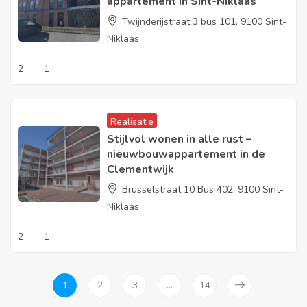
appartement in Sint-Niklaas
Twijnderijstraat 3 bus 101, 9100 Sint-
Niklaas
2
1
Realisatie
Stijlvol wonen in alle rust –
nieuwbouwappartement in de
Clementwijk
Brusselstraat 10 Bus 402, 9100 Sint-
Niklaas
2
1
1
2
3
…
14