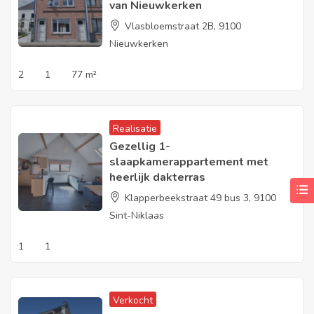
van Nieuwkerken
Vlasbloemstraat 2B, 9100
Nieuwkerken
2
1
77 m²
Realisatie
Gezellig 1-
slaapkamerappartement met
heerlijk dakterras
Klapperbeekstraat 49 bus 3, 9100
Sint-Niklaas
1
1
Verkocht