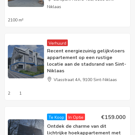
Niklaas
2100 m²
Verhuurd
Recent energiezuinig gelijkvloers
appartement op een rustige
locatie aan de stadsrand van Sint-
Niklaas
Vlasstraat 4A, 9100 Sint-Niklaas
2
1
€
159.000
Te Koop
In Optie
Ontdek de charme van dit
lichtrijke hoekappartement met