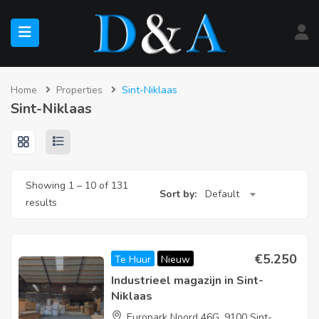
submenu (Te Koop)
Home
Properties
Sint-Niklaas
Sint-Niklaas
submenu (Te Huur)
Showing
1
–
10
of 131
Sort by:
Default
results
€
5.250
Te Huur
Nieuw
Industrieel magazijn in Sint-
Niklaas
Europark Noord 46G, 9100 Sint-