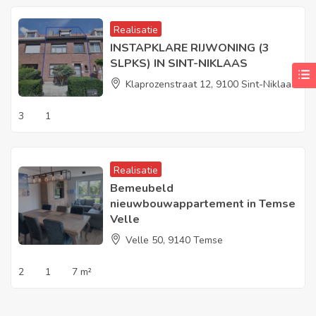
Realisatie
INSTAPKLARE RIJWONING (3
SLPKS) IN SINT-NIKLAAS
Klaprozenstraat 12, 9100 Sint-Niklaas
3
1
Realisatie
Bemeubeld
nieuwbouwappartement in Temse
Velle
Velle 50, 9140 Temse
2
1
7 m²