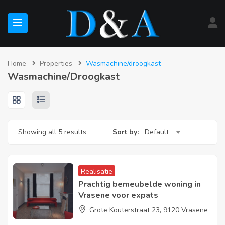
submenu (Te Koop)
Home
Properties
Wasmachine/droogkast
Wasmachine/droogkast
submenu (Te Huur)
Showing all 5 results
Sort by:
Default
Realisatie
Prachtig bemeubelde woning in
Vrasene voor expats
Grote Kouterstraat 23, 9120 Vrasene